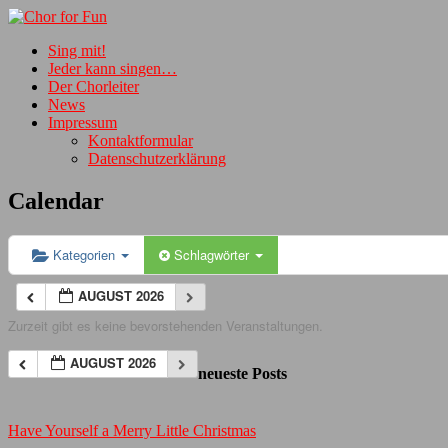
Sing mit!
Jeder kann singen…
Der Chorleiter
News
Impressum
Kontaktformular
Datenschutzerklärung
Calendar
Kategorien
Schlagwörter
AUGUST 2026
Zurzeit gibt es keine bevorstehenden Veranstaltungen.
AUGUST 2026
neueste Posts
Have Yourself a Merry Little Christmas