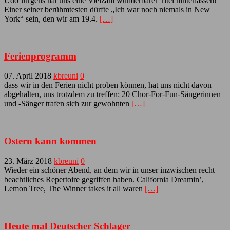
Udo Jürgens hat uns eine Vielzahl wunderbarer Titel hinterlassen!
Einer seiner berühmtesten dürfte „Ich war noch niemals in New
York“ sein, den wir am 19.4.
[…]
Ferienprogramm
07. April 2018
kbreuni
0
dass wir in den Ferien nicht proben können, hat uns nicht davon
abgehalten, uns trotzdem zu treffen: 20 Chor-For-Fun-Sängerinnen
und -Sänger trafen sich zur gewohnten
[…]
Ostern kann kommen
23. März 2018
kbreuni
0
Wieder ein schöner Abend, an dem wir in unser inzwischen recht
beachtliches Repertoire gegriffen haben. California Dreamin’,
Lemon Tree, The Winner takes it all waren
[…]
Heute mal Deutscher Schlager